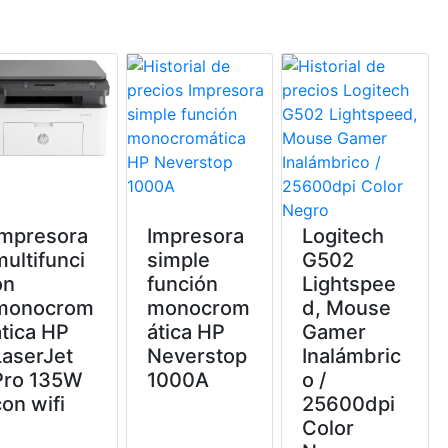
Impresora
Impresora
Logitech
multifunci
simple
G502
ón
función
Lightspee
monocrom
monocrom
d, Mouse
ática HP
ática HP
Gamer
LaserJet
Neverstop
Inalámbric
Pro 135W
1000A
o /
con wifi
25600dpi
Color