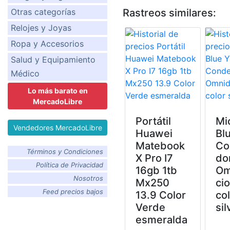
Otras categorías
Rastreos similares:
Relojes y Joyas
Ropa y Accesorios
Salud y Equipamiento
Médico
Lo más barato en
MercadoLibre
Portátil
Mi
Vendedores MercadoLibre
Huawei
Blu
Matebook
Co
Términos y Condiciones
X Pro I7
do
Política de Privacidad
16gb 1tb
Om
Nosotros
Mx250
cio
Feed precios bajos
13.9 Color
co
Verde
sil
esmeralda