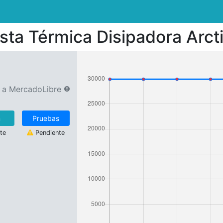
sta Térmica Disipadora Arct
r a MercadoLibre
n
Pruebas
te
Pendiente