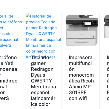
crófono
Teclado
Impresora
e Yeti
gamer
multifunci
ndensa
Redragon
ón
r
Dyaus
monocrom
nidirec
QWERTY
ática Ricoh
nal
Membrana
Aficio MP
lor
español
301SPF
verS
latinoamér
con wifi
ica color