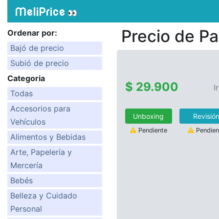
MeliPrice
👀
Precio de
Pa
Ordenar por:
Bajó de precio
Subió de precio
Categoria
$ 29.900
I
Todas
Accesorios para
Unboxing
Revisió
Vehículos
Pendiente
Pendien
Alimentos y Bebidas
Arte, Papelería y
Mercería
Bebés
Belleza y Cuidado
Personal