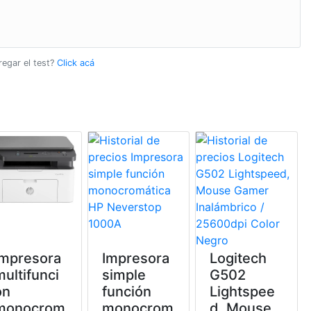
regar el test?
Click acá
Impresora
Impresora
Logitech
multifunci
simple
G502
ón
función
Lightspee
monocrom
monocrom
d, Mouse