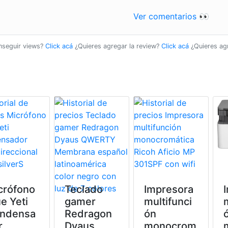
Ver comentarios 👀
onseguir views?
Click acá
¿Quieres agregar la review?
Click acá
¿Quieres ag
crófono
Teclado
Impresora
e Yeti
gamer
multifunci
ndensa
Redragon
ón
r
Dyaus
monocrom