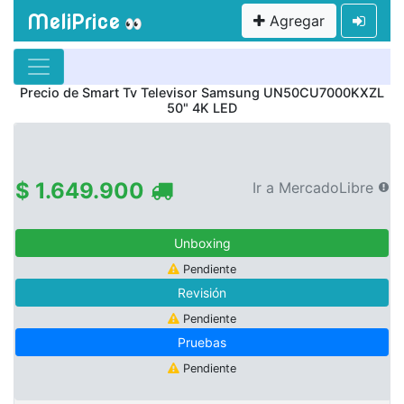
MeliPrice
Agregar
👀
Precio de
Smart Tv Televisor Samsung UN50CU7000KXZL
50" 4K LED
$ 1.649.900
Ir a MercadoLibre
Unboxing
Pendiente
Revisión
Pendiente
Pruebas
Pendiente