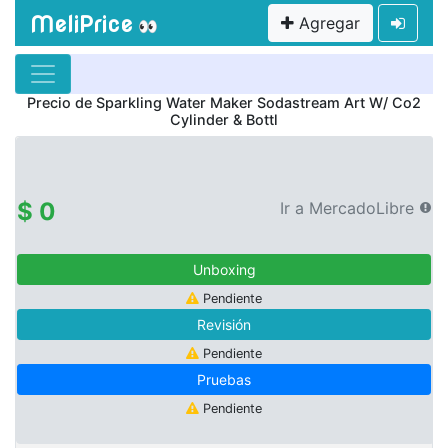
MeliPrice
Agregar
👀
Precio de
Sparkling Water Maker Sodastream Art W/ Co2
Cylinder & Bottl
$ 0
Ir a MercadoLibre
Unboxing
Pendiente
Revisión
Pendiente
Pruebas
Pendiente