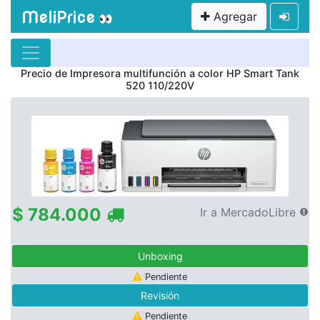
MeliPrice
Agregar
👀
Precio de
Impresora multifunción a color HP Smart Tank
520 110/220V
$ 784.000
Ir a MercadoLibre
Unboxing
Pendiente
Revisión
Pendiente