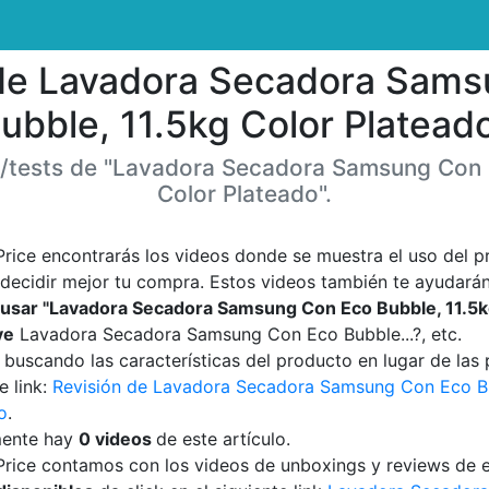
 de Lavadora Secadora Sam
ubble, 11.5kg Color Platead
/tests de "Lavadora Secadora Samsung Con 
Color Plateado".
Price encontrarás los videos donde se muestra el uso del p
decidir mejor tu compra. Estos videos también te ayudarán
sar "Lavadora Secadora Samsung Con Eco Bubble, 11.5kg
ve
Lavadora Secadora Samsung Con Eco Bubble...?, etc.
s buscando las características del producto en lugar de las 
e link:
Revisión de Lavadora Secadora Samsung Con Eco Bu
o
.
mente hay
0 videos
de este artículo.
Price contamos con los videos de unboxings y reviews de e