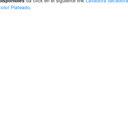
disponibles
da click en el siguiente link
Lavadora Secadora
Color Plateado
.