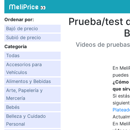
MeliPrice
👀
Prueba/test
Ordenar por:
Bajó de precio
B
Subió de precio
Videos de pruebas
Categoria
Todas
Accesorios para
En Meli
Vehículos
puedes 
Alimentos y Bebidas
¿Cómo u
que sir
Arte, Papelería y
Si está
Mercería
siguient
Bebés
Platead
Belleza y Cuidado
Actual
En Meli
Personal