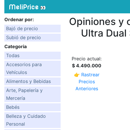
MeliPrice
👀
Opiniones y
Ordenar por:
Bajó de precio
Ultra Dua
Subió de precio
Categoria
Todas
Precio actual:
Accesorios para
$ 4.490.000
Vehículos
👉 Rastrear
Alimentos y Bebidas
Precios
Anteriores
Arte, Papelería y
Mercería
Bebés
Belleza y Cuidado
Personal